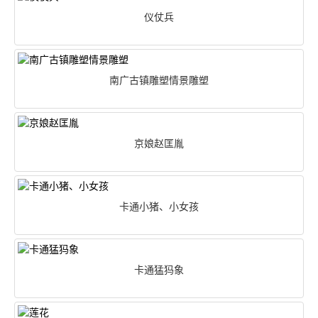
仪仗兵
南广古镇雕塑情景雕塑
京娘赵匡胤
卡通小猪、小女孩
卡通猛犸象