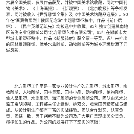
六届全国美展，
参展作品获奖
，并被中国美术馆收藏，同时中国刊
物《美术》、《上海画报》、《新观察》、《北京晚报》等争相发
表，同时被收入《世界雕塑全集》及《中国美术馆藏品选集》。90
年在“晋冀鲁豫烈士陵园纪念堂”主题雕塑征稿中，作品《前仆后
继》、《民主英雄范筑先》均被选中并收藏。93年独立创建冀南地
区首例专业化雕塑公司“北方雕塑艺术有限公司”，93年在邯郸市大
型城市雕塑征稿中，作品《胡服骑射》获全票一等奖。近年来推出
的园林景观雕塑、优美水禽雕塑、动物雕塑等为城乡环境增添了异
域风彩.
北方雕塑工作室是一家专业设计生产砂岩雕塑、城市雕塑、宗
教雕塑、人物雕塑、园林景观、园林小品、动物雕塑、植物雕塑、
仙人掌雕塑、水禽雕塑、海洋雕塑的专业雕塑公司。团队由艺术总
监王宝明领衔，工程部主任史继彬、姚双文、腾宝田等精英成员组
成。从设计到生产都有丰富的实战经验。团队合作默契，认真负
责、团结一致、勇于创新不断为公司及广大用户呈现出美仑美奂，
栩栩如生的作品。为公司的发展打下了坚实的基础！