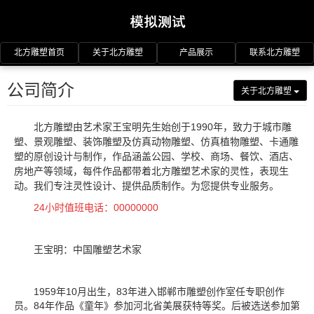
北方雕塑首页
关于北方雕塑
产品展示
联系北方雕塑
公司简介
关于北方雕塑
北方雕塑由艺术家王宝明先生始创于1990年，致力于城市雕
塑、景观雕塑、装饰雕塑及仿真动物雕塑、仿真植物雕塑、卡通雕
塑的原创设计与制作，作品涵盖公园、学校、商场、餐饮、酒店、
房地产等领域，每件作品都带着北方雕塑艺术家的灵性，表现生
动。我们专注灵性设计、提供品质制作。为您提供专业服务。
24小时值班电话：00000000
王宝明：中国雕塑艺术家
1959年10月出生，83年进入邯郸市雕塑创作室任专职创作
员。84年作品《童年》参加河北省美展获特等奖。后被选送参加第